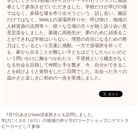
学びにくさ０の地域の作り方がテーマのセッションに鼎談
者として参加させていただきました。学校だけが学びの場
ではなく、多様な場を作り出そうという、話し合い。施設
だけではなく、Web上の居場所作りや、呼び掛け、地域の
人材資源の活用等々、様々な立場の方々が熱く語り合い意
見交流をしました。最後に高校生が、夢のために頑張るこ
とができれば学校はいらない。理想の自分になるための努
力はしているという言葉に感動。一方で居場所を作って
も、家から出ることが難しい子どもはどうしたらいいのと
いう問いかけに胸をつかれたり。不登校という概念がなく
なる社会を目指して仲間と手を繋ぎ、今、自分ができるこ
とを続けようと覚悟をした二日間でした。出会った方々の
温かさと逞しさに初めの一歩を実感しました。
7月7日あさひkids倶楽部さんを訪問しました。
学びにくさ0（ゼロ）の地域の作り方のワークショップにゲストス
ピーカーとして参加